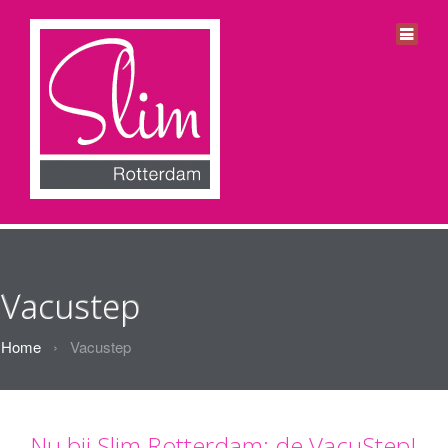
Vacustep
Home
›
Vacustep
Nu bij Slim Rotterdam: de VacuStep!