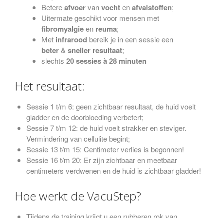
Betere
afvoer
van
vocht
en
afvalstoffen
;
Uitermate geschikt voor mensen met
fibromyalgie
en
reuma
;
Met
infrarood
bereik je in een sessie een
beter
&
sneller
resultaat
;
slechts
20 sessies à 28 minuten
Het resultaat:
Sessie 1 t/m 6: geen zichtbaar resultaat, de huid voelt
gladder en de doorbloeding verbetert;
Sessie 7 t/m 12: de huid voelt strakker en steviger.
Vermindering van cellulite begint;
Sessie 13 t/m 15: Centimeter verlies is begonnen!
Sessie 16 t/m 20: Er zijn zichtbaar en meetbaar
centimeters verdwenen en de huid is zichtbaar gladder!
Hoe werkt de VacuStep?
Tijdens de training krijgt u een rubberen rok van